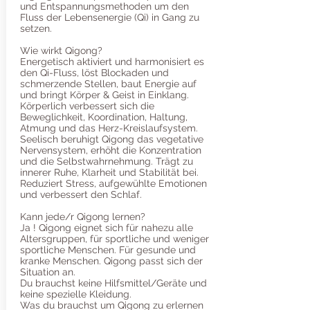
und Entspannungsmethoden um den
Fluss der Lebensenergie (Qi) in Gang zu
setzen.
Wie wirkt Qigong?
Energetisch aktiviert und harmonisiert es
den Qi-Fluss, löst Blockaden und
schmerzende Stellen, baut Energie auf
und bringt Körper & Geist in Einklang.
Körperlich verbessert sich die
Beweglichkeit, Koordination, Haltung,
Atmung und das Herz-Kreislaufsystem.
Seelisch beruhigt Qigong das vegetative
Nervensystem, erhöht die Konzentration
und die Selbstwahrnehmung. Trägt zu
innerer Ruhe, Klarheit und Stabilität bei.
Reduziert Stress, aufgewühlte Emotionen
und verbessert den Schlaf.
Kann jede/r Qigong lernen?
Ja ! Qigong eignet sich für nahezu alle
Altersgruppen, für sportliche und weniger
sportliche Menschen. Für gesunde und
kranke Menschen. Qigong passt sich der
Situation an.
Du brauchst keine Hilfsmittel/Geräte und
keine spezielle Kleidung.
Was du brauchst um Qigong zu erlernen