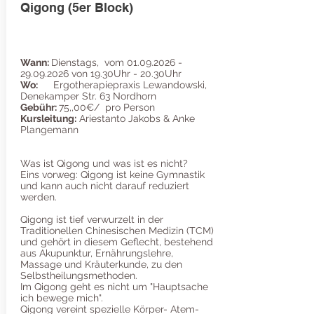
Qigong (5er Block)
Wann:
Dienstags, vom
01.09.2026 -
29.09.2026
von 19.30Uhr - 20.30Uhr
Wo:
Ergotherapiepraxis Lewandowski,
Denekamper Str. 63 Nordhorn
Gebühr:
75,,00€/ pro Person
Kursleitung:
Ariestanto Jakobs & Anke
Plangemann
Was ist Qigong und was ist es nicht?
Eins vorweg: Qigong ist keine Gymnastik
und kann auch nicht darauf reduziert
werden.
Qigong ist tief verwurzelt in der
Traditionellen Chinesischen Medizin (TCM)
und gehört in diesem Geflecht, bestehend
aus Akupunktur, Ernährungslehre,
Massage und Kräuterkunde, zu den
Selbstheilungsmethoden.
Im Qigong geht es nicht um "Hauptsache
ich bewege mich".
Qigong vereint spezielle Körper- Atem-