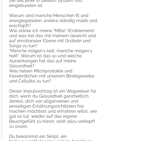
die seit jeher in diesem System fest
eingebunden ist.
Warum sind manche Menschen fit und
energiegeladen, andere ständig müde und
erschöpft?
Wie stärke ich meine "Mitte" (Erdelement)
und was hat das mit meinem Gewicht und
auf emotionaler Ebene mit Grübeln und
Sorge zu tun?
"Manche mögen´s kalt, manche mögen´s
heiß". Warum ist das so und welche
Auswirkungen hat das auf meine
Gesundheit?
Was haben Milchprodukte und
Käsebrötchen mit unserem Bindegewebe
und Cellulite zu tun?
Dieser Impulsvortrag ist ein Wegweiser für
dich, wenn du Gesundheit ganzheitlich
denkst, dich von allgemeinen und
einseitigen Ernährungsrichtlinien frei
machen möchtest und erfrahren willst, wie
gut es tut, wieder auf das eigene
Bauchgefühl zu hören, statt allzu verkopft
zu essen.
Du bekommst ein Skript, ein