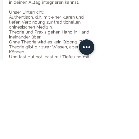
in deinen Alltag integrieren kannst.
Unser Unterricht:
Authentisch, d.h. mit einer klaren und
tiefen Verbindung zur traditionellen
chinesischen Medizin.
Theorie und Praxis gehen Hand in Hand
ineinander über.
Ohne Theorie wird es kein Qigong. Zu viel
Theorie gibt dir zwar Wissen, aber kein
Können.
Und last but not least mit Tiefe und mit
ganz viel Herz.
Wir freuen uns auf dich.
Eine Anmeldung ist erforderlich.
Kontaktieren Sie uns